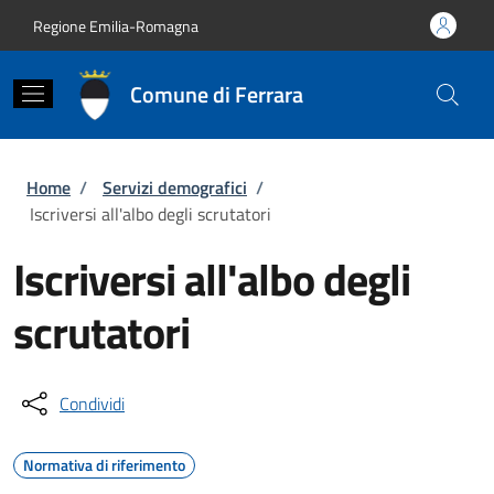
Salta al contenuto principale
Skip to footer content
Regione Emilia-Romagna
Comune di Ferrara
Briciole di pane
Home
/
Servizi demografici
/
Iscriversi all'albo degli scrutatori
Iscriversi all'albo degli
scrutatori
Condividi
Normativa di riferimento