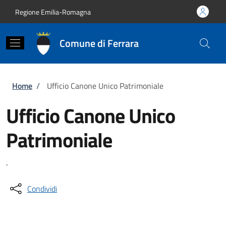
Salta al contenuto principale
Skip to footer content
Regione Emilia-Romagna
Comune di Ferrara
Briciole di pane
Home
/
Ufficio Canone Unico Patrimoniale
Ufficio Canone Unico
Patrimoniale
.
Condividi