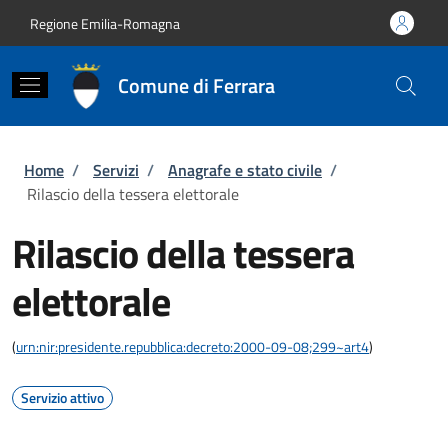
Salta al contenuto principale
Skip to footer content
Regione Emilia-Romagna
Comune di Ferrara
Briciole di pane
Home
/
Servizi
/
Anagrafe e stato civile
/
Rilascio della tessera elettorale
Rilascio della tessera
elettorale
(
urn:nir:presidente.repubblica:decreto:2000-09-08;299~art4
)
Servizio attivo