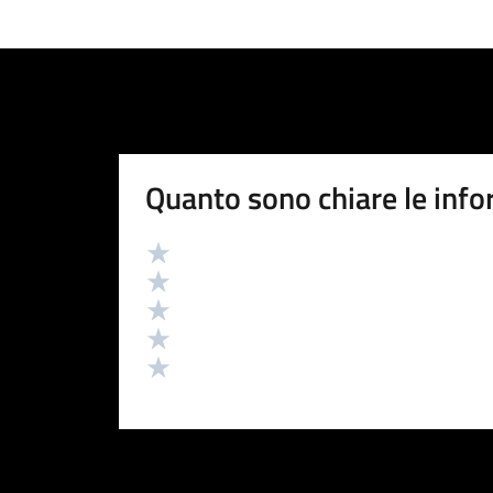
Quanto sono chiare le info
Valutazione
Valuta 5 stelle su 5
Valuta 4 stelle su 5
Valuta 3 stelle su 5
Valuta 2 stelle su 5
Valuta 1 stelle su 5