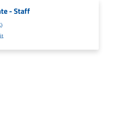
te - Staff
E)
it