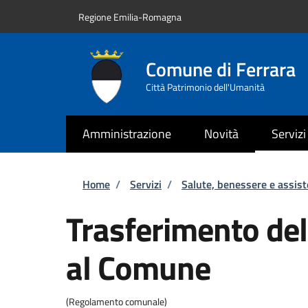
Salta al contenuto principale
Skip to footer content
Regione Emilia-Romagna
Comune di Ferrara
Città Patrimonio dell'Umanità
Amministrazione
Novità
Servizi
Briciole di pane
Home
/
Servizi
/
Salute, benessere e assis
Trasferimento del
al Comune
(Regolamento comunale)