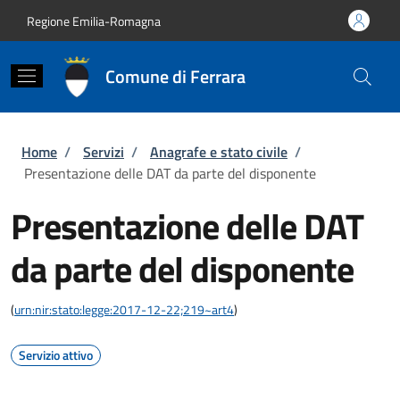
Salta al contenuto principale
Skip to footer content
Regione Emilia-Romagna
Comune di Ferrara
Briciole di pane
Home
/
Servizi
/
Anagrafe e stato civile
/
Presentazione delle DAT da parte del disponente
Presentazione delle DAT
da parte del disponente
(
urn:nir:stato:legge:2017-12-22;219~art4
)
Servizio attivo