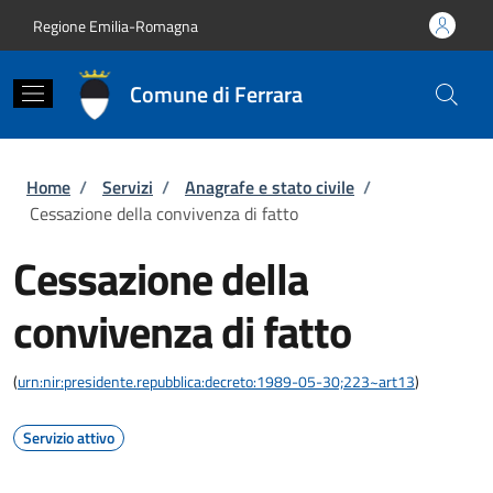
Salta al contenuto principale
Skip to footer content
Regione Emilia-Romagna
Comune di Ferrara
Briciole di pane
Home
/
Servizi
/
Anagrafe e stato civile
/
Cessazione della convivenza di fatto
Cessazione della
convivenza di fatto
(
urn:nir:presidente.repubblica:decreto:1989-05-30;223~art13
)
Servizio attivo