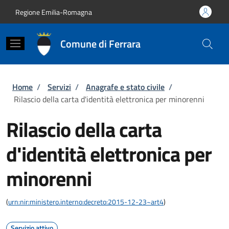
Salta al contenuto principale
Skip to footer content
Regione Emilia-Romagna
Comune di Ferrara
Briciole di pane
Home
/
Servizi
/
Anagrafe e stato civile
/
Rilascio della carta d'identità elettronica per minorenni
Rilascio della carta
d'identità elettronica per
minorenni
(
urn:nir:ministero.interno:decreto:2015-12-23~art4
)
Servizio attivo