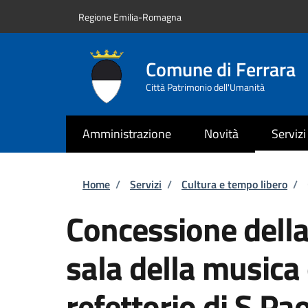
Salta al contenuto principale
Skip to footer content
Regione Emilia-Romagna
Comune di Ferrara
Città Patrimonio dell'Umanità
Amministrazione
Novità
Servizi
Briciole di pane
Home
/
Servizi
/
Cultura e tempo libero
/
Concessione della
sala della musica 
refettorio di S.Pao