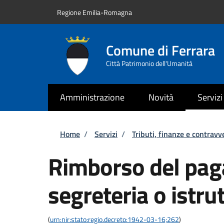
Salta al contenuto principale
Skip to footer content
Regione Emilia-Romagna
Comune di Ferrara
Città Patrimonio dell'Umanità
Amministrazione
Novità
Servizi
Briciole di pane
Home
/
Servizi
/
Tributi, finanze e contravv
Rimborso del paga
segreteria o istru
(
urn:nir:stato:regio.decreto:1942-03-16;262
)