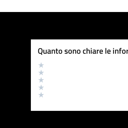
Quanto sono chiare le info
Valutazione
Valuta 5 stelle su 5
Valuta 4 stelle su 5
Valuta 3 stelle su 5
Valuta 2 stelle su 5
Valuta 1 stelle su 5