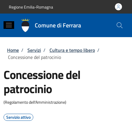
Salta al contenuto principale
Skip to footer content
Regione Emilia-Romagna
Comune di Ferrara
Briciole di pane
Home
/
Servizi
/
Cultura e tempo libero
/
Concessione del patrocinio
Concessione del
patrocinio
(Regolamento dell'Amministrazione)
Servizio attivo