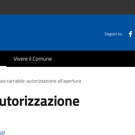
Seguici su
Vivere il Comune
so carrabile: autorizzazione all'apertura
autorizzazione
t46
)