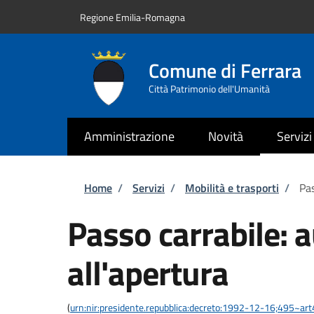
Salta al contenuto principale
Skip to footer content
Regione Emilia-Romagna
Comune di Ferrara
Città Patrimonio dell'Umanità
Amministrazione
Novità
Servizi
Briciole di pane
Home
/
Servizi
/
Mobilità e trasporti
/
Pas
Passo carrabile: 
all'apertura
(
urn:nir:presidente.repubblica:decreto:1992-12-16;495~ar