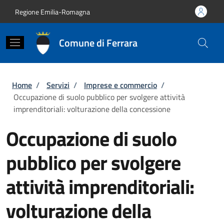
Salta al contenuto principale
Skip to footer content
Regione Emilia-Romagna
Comune di Ferrara
Briciole di pane
Home
/
Servizi
/
Imprese e commercio
/
Occupazione di suolo pubblico per svolgere attività
imprenditoriali: volturazione della concessione
Occupazione di suolo
pubblico per svolgere
attività imprenditoriali:
volturazione della