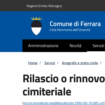
Salta al contenuto principale
Skip to footer content
Regione Emilia-Romagna
Comune di Ferrara
Città Patrimonio dell'Umanità
Amministrazione
Novità
Servizi
Briciole di pane
Home
/
Servizi
/
Anagrafe e stato civile
/
Rilascio o rinnov
cimiteriale
(
urn:nir:presidente.repubblica:decreto:1990-09-10;285~ar