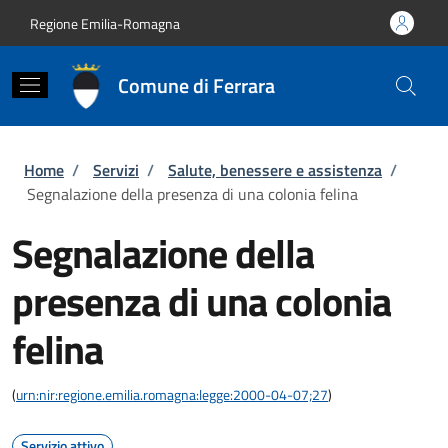
Salta al contenuto principale
Skip to footer content
Regione Emilia-Romagna
Comune di Ferrara
Briciole di pane
Home
/
Servizi
/
Salute, benessere e assistenza
/
Segnalazione della presenza di una colonia felina
Segnalazione della
presenza di una colonia
felina
(
urn:nir:regione.emilia.romagna:legge:2000-04-07;27
)
Servizio attivo