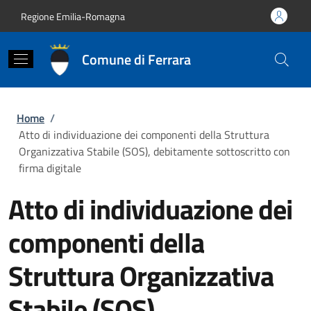
Salta al contenuto principale
Skip to footer content
Regione Emilia-Romagna
Comune di Ferrara
Briciole di pane
Home
/
Atto di individuazione dei componenti della Struttura
Organizzativa Stabile (SOS), debitamente sottoscritto con
firma digitale
Atto di individuazione dei
componenti della
Struttura Organizzativa
Stabile (SOS),