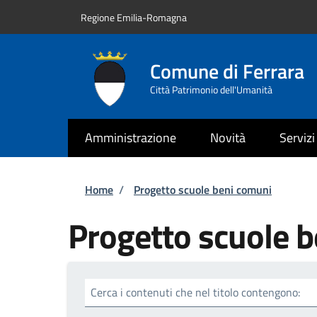
Salta al contenuto principale
Skip to footer content
Regione Emilia-Romagna
Comune di Ferrara
Città Patrimonio dell'Umanità
Amministrazione
Novità
Servizi
Briciole di pane
Home
/
Progetto scuole beni comuni
Progetto scuole 
Cerca i contenuti che nel titolo contengono: