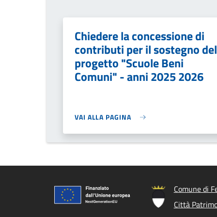
Chiedere la concessione di
contributi per il sostegno del
progetto "Scuole Beni
Comuni" - anni 2025 2026
VAI ALLA PAGINA
Comune di Fe
Città Patrim