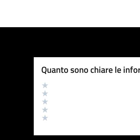
Quanto sono chiare le info
Valutazione
Valuta 5 stelle su 5
Valuta 4 stelle su 5
Valuta 3 stelle su 5
Valuta 2 stelle su 5
Valuta 1 stelle su 5