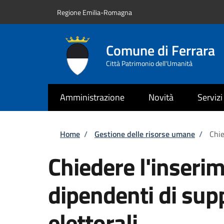
Salta al contenuto principale
Skip to footer content
Regione Emilia-Romagna
Comune di Ferrara
Città Patrimonio dell'Umanità
Amministrazione
Novità
Servizi
Briciole di pane
Home
/
Gestione delle risorse umane
/
Chie
Chiedere l'inserim
dipendenti di supp
elettorali