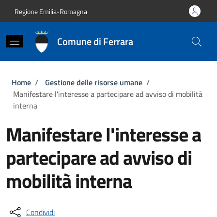
Salta al contenuto principale
Skip to footer content
Regione Emilia-Romagna
Comune di Ferrara
Briciole di pane
Home
/
Gestione delle risorse umane
/
Manifestare l'interesse a partecipare ad avviso di mobilità
interna
Manifestare l'interesse a
partecipare ad avviso di
mobilità interna
Condividi