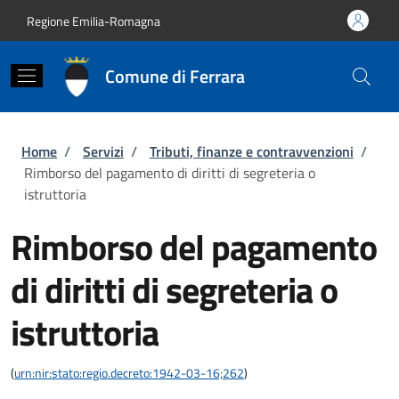
Salta al contenuto principale
Skip to footer content
Regione Emilia-Romagna
Comune di Ferrara
Briciole di pane
Home
/
Servizi
/
Tributi, finanze e contravvenzioni
/
Rimborso del pagamento di diritti di segreteria o
istruttoria
Rimborso del pagamento
di diritti di segreteria o
istruttoria
(
urn:nir:stato:regio.decreto:1942-03-16;262
)