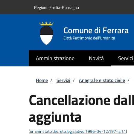
Salta al contenuto principale
Skip to footer content
Regione Emilia-Romagna
Comune di Ferrara
Città Patrimonio dell'Umanità
Amministrazione
Novità
Servizi
Briciole di pane
Home
/
Servizi
/
Anagrafe e stato civile
/
Cancellazione dall
aggiunta
(
urn:nir:stato:decreto.legislativo:1996-04-12;197~art1
)