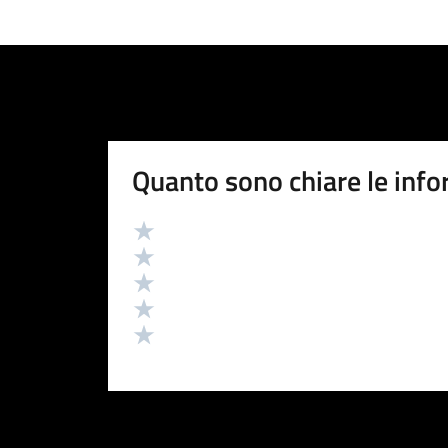
Quanto sono chiare le info
Valutazione
Valuta 5 stelle su 5
Valuta 4 stelle su 5
Valuta 3 stelle su 5
Valuta 2 stelle su 5
Valuta 1 stelle su 5