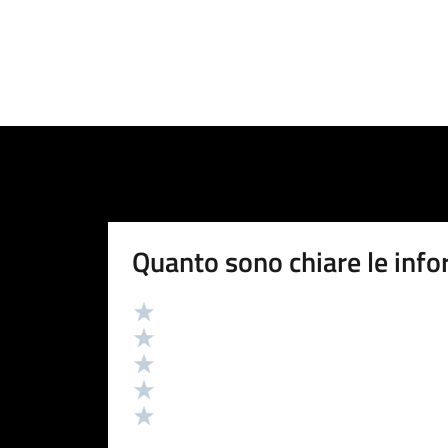
Quanto sono chiare le info
Valutazione
Valuta 5 stelle su 5
Valuta 4 stelle su 5
Valuta 3 stelle su 5
Valuta 2 stelle su 5
Valuta 1 stelle su 5