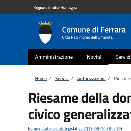
Salta al contenuto principale
Skip to footer content
Regione Emilia-Romagna
Comune di Ferrara
Città Patrimonio dell'Umanità
Amministrazione
Novità
Servizi
Briciole di pane
Home
/
Servizi
/
Autorizzazioni
/
Riesame 
Riesame della do
civico generalizza
(
urn:nir:stato:decreto.legislativo:2013-03-14;33~art5
)