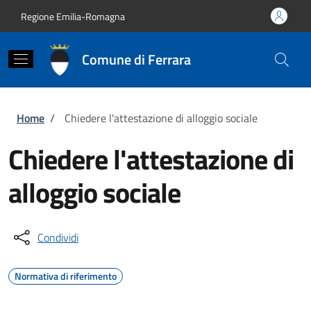
Salta al contenuto principale
Skip to footer content
Regione Emilia-Romagna
Comune di Ferrara
Briciole di pane
Home
/
Chiedere l'attestazione di alloggio sociale
Chiedere l'attestazione di
alloggio sociale
Condividi
Normativa di riferimento